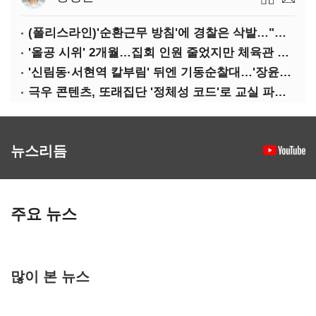
(폴리스라인)'순환근무 방침'에 경찰은 삭발…"베테랑·수사력 보강 먼저"
'올공 시위' 2개월…집회 인원 줄었지만 체육관 봉쇄 계속
'신림동·서현역 칼부림' 뒤엔 기동순찰대…'장윤기 은폐·조작' 후엔 내부비리수사대
극우 콘텐츠, 또래집단 '정체성 코드'로 교실 파고들었다
뉴스리듬
주요 뉴스
많이 본 뉴스