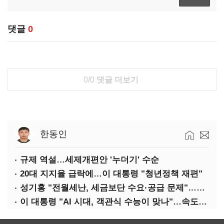
댓글
0
0/0
댓글 더보기
한동인
규제 역설…세제개편안 '누더기' 수순
20대 지지율 급락에…이 대통령 "청년정책 재편"
성기홍 "전월세난, 세금보단 수요·공급 문제"…닥공 시사
이 대통령 "AI 시대, 객관식 수능이 맞나"…속도전 '경계'