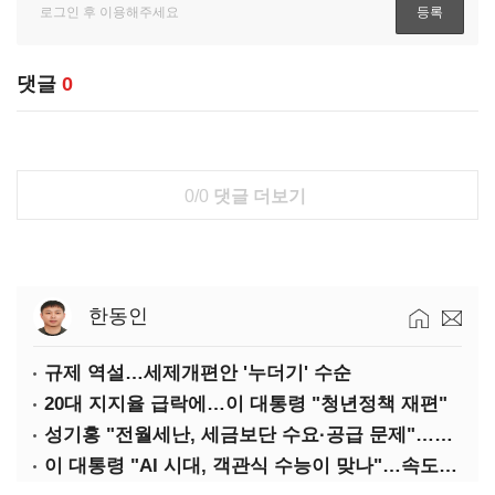
댓글
0
0/0
댓글 더보기
한동인
규제 역설…세제개편안 '누더기' 수순
20대 지지율 급락에…이 대통령 "청년정책 재편"
성기홍 "전월세난, 세금보단 수요·공급 문제"…닥공 시사
이 대통령 "AI 시대, 객관식 수능이 맞나"…속도전 '경계'