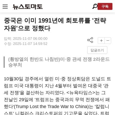
구독
중국은 이미 1991년에 희토류를 '전략
자원'으로 정했다
입력: 2025-11-07 06:00:00
수정: 2025-11-07 14:59:52
답글쓰기
(황방열의 한반도 나침반)미·중 관세 전쟁 2라운드
승부처
10월30일 경주에서 열린 미·중 정상회담은 도널드 트
럼프 미국 대통령이 지난 4월부터 벌여온 대중국 '관
세 전쟁'을 결산하는 자리였다. <뉴욕타임스>는 그
전날인 29일에 '트럼프는 중국과의 무역 전쟁에서 패
했다'(Trump Lost the Trade War to China)는 '칼럼니
스트' 니컬러스 크리스토퍼의 기고문을 실었다. 트럼