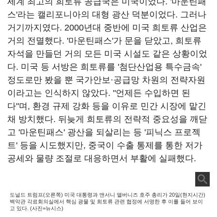
세계 최고의 희토류 공급국은 미국이었다. '마운틴패
스'라는 캘리포니아의 대형 광산 덕분이었다. 그러나
거기까지였다. 2000년대 중반에 미국 희토류 산업은
거의 전멸했다. '마운틴패스'가 문을 닫았고, 희토류
자석을 만들던 거의 모든 미국 시설도 같은 상황이었
다. 미국 등 서방은 희토류를 '첨단산업용 특수금속'
정도로만 봤을 뿐 국가안보·공급망 차원의 전략자원
이라고는 인식하지 않았다. "언제든 수입하면 된
다"며, 환경 규제 강화 등을 이유로 민간 시장에 맡긴
채 방치했다. 뒤늦게 희토류의 전략적 중요성을 깨닫
고 '마운틴패스' 광산을 되살리는 등 '피닉스 프로젝
트' 등을 시도했지만, 중국이 수출 통제를 통한 저가
공세와 물량 조절로 대응하면서 부활에 실패했다.
도널드 트럼프(오른쪽) 미국 대통령과 앤서니 앨버니즈 호주 총리가 20일(현지시간)
백악관 각료회의실에서 핵심 광물 및 희토류 관련 협정에 서명한 후 이를 들어 보이
고 있다. (사진=뉴시스)