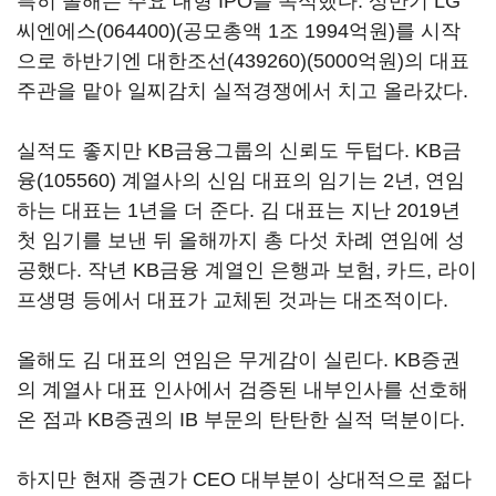
특히 올해는 주요 대형 IPO를 독식했다. 상반기
LG
씨엔에스(064400)
(공모총액 1조 1994억원)를 시작
으로 하반기엔
대한조선(439260)
(5000억원)의 대표
주관을 맡아 일찌감치 실적경쟁에서 치고 올라갔다.
실적도 좋지만 KB금융그룹의 신뢰도 두텁다.
KB금
융(105560)
계열사의 신임 대표의 임기는 2년, 연임
하는 대표는 1년을 더 준다. 김 대표는 지난 2019년
첫 임기를 보낸 뒤 올해까지 총 다섯 차례 연임에 성
공했다. 작년 KB금융 계열인 은행과 보험, 카드, 라이
프생명 등에서 대표가 교체된 것과는 대조적이다.
올해도 김 대표의 연임은 무게감이 실린다. KB증권
의 계열사 대표 인사에서 검증된 내부인사를 선호해
온 점과 KB증권의 IB 부문의 탄탄한 실적 덕분이다.
하지만 현재 증권가 CEO 대부분이 상대적으로 젊다