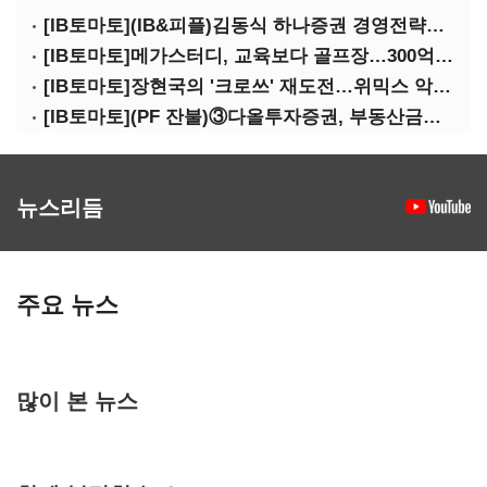
[IB토마토](IB&피플)김동식 하나증권 경영전략본부장
[IB토마토]메가스터디, 교육보다 골프장…300억 대여 뒤 보증 리스크
[IB토마토]장현국의 '크로쓰' 재도전…위믹스 악몽 지울 수 있나
[IB토마토](PF 잔불)③다올투자증권, 부동산금융 줄였지만 정상화는 진행형
뉴스리듬
주요 뉴스
많이 본 뉴스