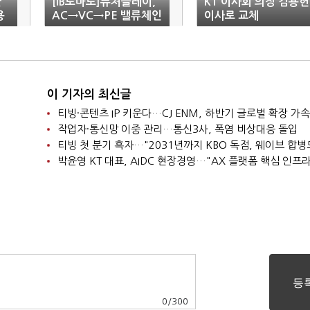
한
[IB토마토]퓨처플레이,
KT 이사회 의장 김용헌
용
AC→VC→PE 밸류체인
이사로 교체
완성…'상장 2막' 시동
이 기자의 최신글
티빙·콘텐츠 IP 키운다…CJ ENM, 하반기 글로벌 확장 가속
작업자·통신망 이중 관리…통신3사, 폭염 비상대응 돌입
0
/
300