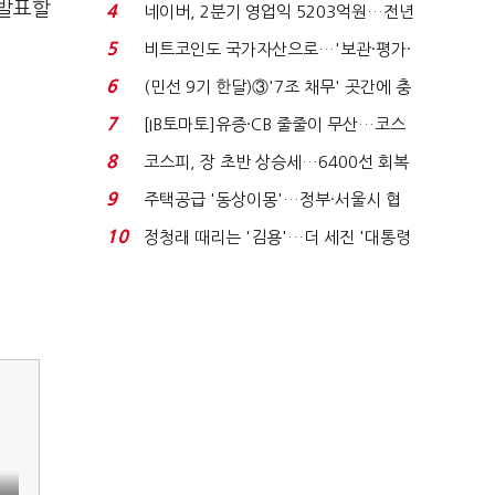
지에 상한가...
 발표할
4
네이버, 2분기 영업익 5203억원…전년
비 0.2% 감소...
5
비트코인도 국가자산으로…'보관·평가·
처분' 기준은 ...
6
(민선 9기 한달)③'7조 채무' 곳간에 충
격…추미애, 20년...
7
[IB토마토]유증·CB 줄줄이 무산…코스
닥 벌점 급증에 ...
8
코스피, 장 초반 상승세…6400선 회복
시도
9
주택공급 '동상이몽'…정부·서울시 협
력 없으면 '공수표'...
10
정청래 때리는 '김용'…더 세진 '대통령
최측근' 입...