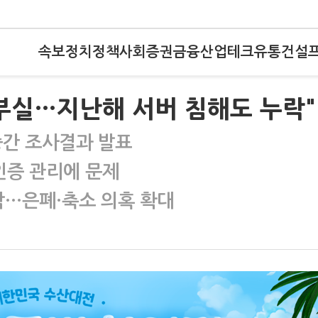
속보
정치
정책
사회
증권
금융
산업
테크
유통
건설
적 부실…지난해 서버 침해도 누락"
중간 조사결과 발표
인증 관리에 문제
누락…은폐·축소 의혹 확대