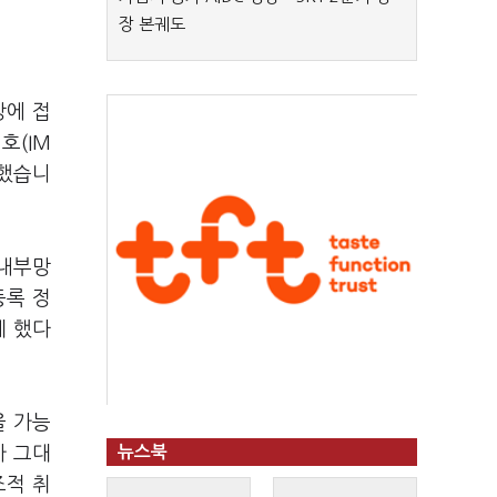
장 본궤도
망에 접
호(IM
생했습니
 내부망
등록 정
게 했다
을 가능
가 그대
뉴스북
조적 취