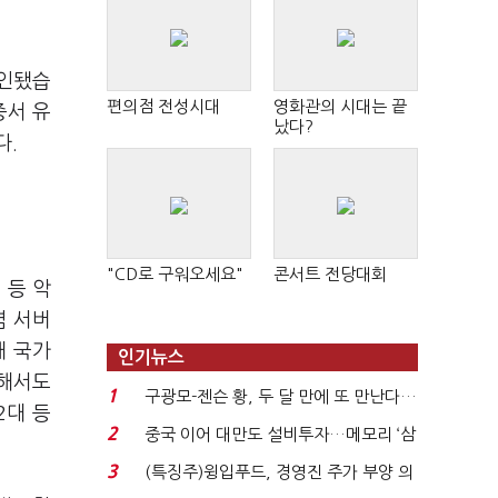
확인됐습
편의점 전성시대
영화관의 시대는 끝
증서 유
났다?
다.
"CD로 구워오세요"
콘서트 전당대회
 등 악
염 서버
해 국가
인기뉴스
대해서도
1
구광모-젠슨 황, 두 달 만에 또 만난다…
2대 등
로봇·AI 등 논...
2
중국 이어 대만도 설비투자…메모리 ‘삼
국전쟁’
3
(특징주)윙입푸드, 경영진 주가 부양 의