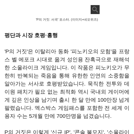
'P의 거짓: 서곡' 포스터. (이미지=네오위즈)
평단과 시장 호평·흥행
'P의 거짓'은 이탈리아 동화 '피노키오의 모험'을 프랑
스 벨 에포크 시대로 옮겨 성인용 잔혹극으로 재해석
한 소울라이크 게임입니다. 이 작품은 피노키오가 무
한히 반복되는 죽음을 통해 유한한 인연의 소중함을
알아가는 서사로 호평받았습니다. 묵직한 전투와 데
이원 패치가 필요 없는 최적화 역시 국내외 게이머에
게 깊은 인상을 남기며 출시 한 달 만에 100만장 넘게
팔렸습니다. 엑스박스 게임패스를 포함한 전 세계 이
용자 수는 5개월 만에 700만명을 넘겼습니다.
P의 거짓은 이렇게 '신규 IP', '콘솔 불모지', '소울라이