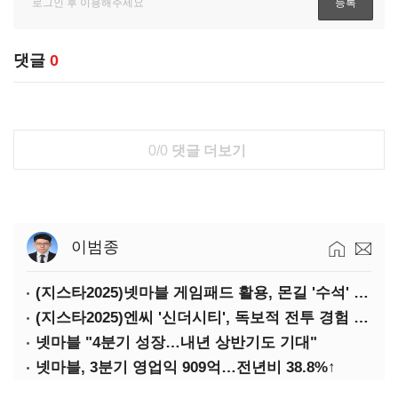
댓글
0
0/0
댓글 더보기
이범종
(지스타2025)넷마블 게임패드 활용, 몬길 '수석' 7대죄 '차석'
(지스타2025)엔씨 '신더시티', 독보적 전투 경험 필요
넷마블 "4분기 성장…내년 상반기도 기대"
넷마블, 3분기 영업익 909억…전년비 38.8%↑