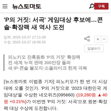
구독
'P의 거짓: 서곡' 게임대상 후보에…콘
솔·확장팩 새 역사 도전
입력: 2025-10-27 17:11:28
수정: 2025-10-27 18:06:55
답글쓰기
피노키오 잔혹동화 'P의 거짓' 확장팩
전 세계 누적 판매 300만장 돌파
새 IP·콘솔 불모지·소울라이크 한계 극복
[뉴스토마토 이범종 기자] 피노키오가 한 번 더 시상
대에 오를 것인가. 'P의 거짓'으로 '2023 대한민국 게
임대상'을 수상한
네오위즈(095660)
(19,280원 ▲40
원 +0.21%)
가 이번엔 'P의 거짓: 서곡'으로 원본·확장
팩 대상 수상에 도전합니다.