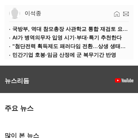
이석종
국방부, 역대 참모총장 사관학교 통합 재검토 요구에 "다양한 의견 수렴해 합리적 시스템 만들 것"
AI가 병역의무자 입영 시기·부대·특기 추천한다
"첨단전력 획득제도 패러다임 전환…상생 생태계 조성해 대체불가 K-방산 도약"
민간기업 호봉·임금 산정에 군 복무기간 반영
뉴스리듬
주요 뉴스
많이 본 뉴스