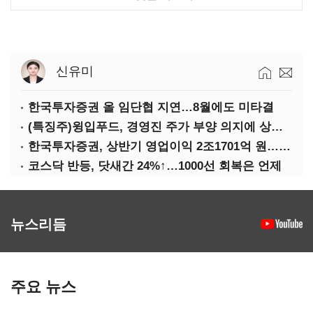
신유미
한국투자증권 올 임단협 지연…8월에도 미타결
(특징주)윙입푸드, 경영진 주가 부양 의지에 상한가
한국투자증권, 상반기 영업이익 2조1701억 원… 전년비 89.1%↑
코스닥 반등, 닷새간 24%↑…1000선 회복은 언제
뉴스리듬
주요 뉴스