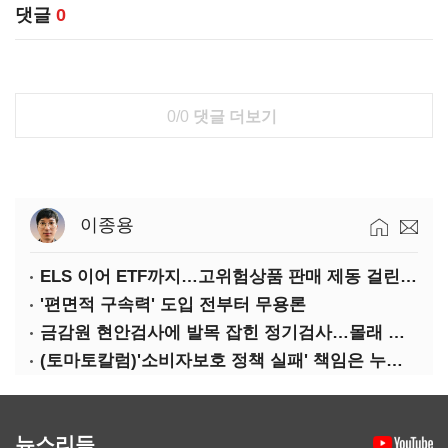
댓글
0
0/0
댓글 더보기
이종용
ELS 이어 ETF까지…고위험상품 판매 제동 걸린 은행
'편면적 구속력' 도입 전부터 무용론
금감원 현안검사에 발목 잡힌 정기검사…몰래 웃는 금융권
(토마토칼럼)'소비자보호 정책 실패' 책임은 누가 지나
뉴스리듬