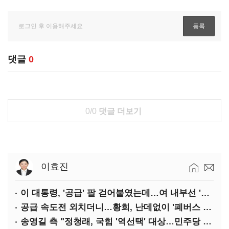
댓글
0
0/0
댓글 더보기
이효진
이 대통령, '공급' 팔 걷어붙였는데…여 내부선 '부동산 망언'(종합)
공급 속도전 외치더니…황희, 난데없이 '폐버스 리모델링' 제안
송영길 측 "정청래, 국힘 '역선택' 대상…민주당 대표로 총선 지휘 못해"