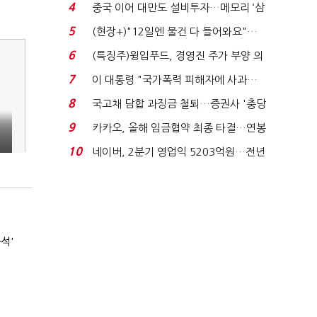
요"…'덜 똘똘한 한 채' 20...
4
중국 이어 대만도 설비투자…메모리 ‘삼
국전쟁’
5
(현장+)"12일엔 물건 다 들어와요"…
빈 매대 채우며 문 연 ...
6
(특징주)윙입푸드, 경영진 주가 부양 의
지에 상한가...
7
이 대통령 "국가폭력 피해자에 사과…
적극적 조사로 진...
8
국고채 담합 과징금 철퇴…증권사 '충당
금 폭탄' 우려...
9
카카오, 올해 임금협약 최종 타결…연봉
6.3% 인상·격려...
10
네이버, 2분기 영업익 5203억원…전년
비 0.2% 감소...
석'