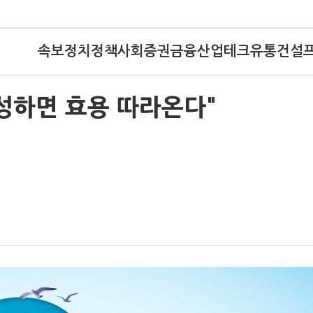
속보
정치
정책
사회
증권
금융
산업
테크
유통
건설
성하면 효용 따라온다"