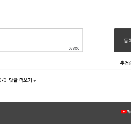
0
/
300
추천
0/0
댓글 더보기