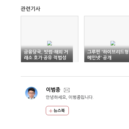
관련기사
금융당국, 빗썸-해외 거
그루핀 '하이브리드형
래소 호가 공유 적법성
메인넷' 공개
검토
이범종
안녕하세요, 이범종입니다.
뉴스북