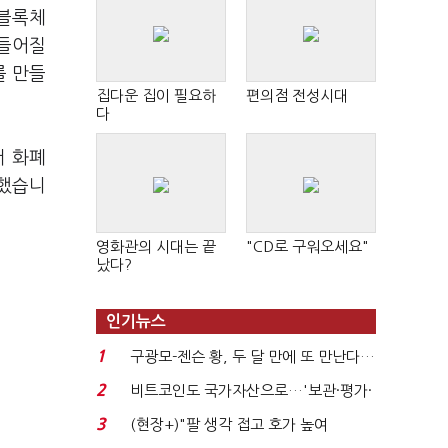
"블록체
만들어질
를 만들
집다운 집이 필요하
편의점 전성시대
다
서 화폐
말했습니
영화관의 시대는 끝
"CD로 구워오세요"
났다?
인기뉴스
1
구광모-젠슨 황, 두 달 만에 또 만난다…
로봇·AI 등 논...
2
비트코인도 국가자산으로…'보관·평가·
처분' 기준은 ...
3
(현장+)"팔 생각 접고 호가 높여