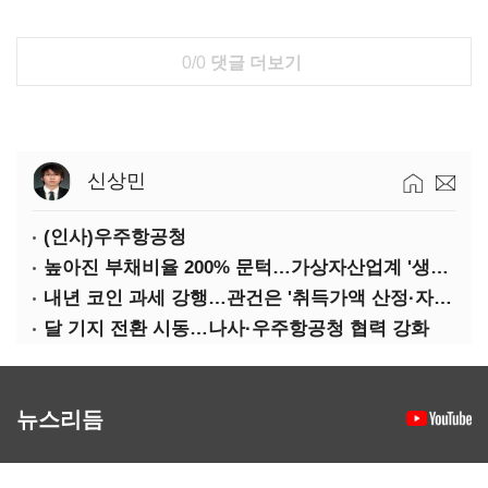
0/0
댓글 더보기
신상민
(인사)우주항공청
높아진 부채비율 200% 문턱…가상자산업계 '생존 시험대'
내년 코인 과세 강행…관건은 '취득가액 산정·자산 이동'
달 기지 전환 시동…나사·우주항공청 협력 강화
뉴스리듬