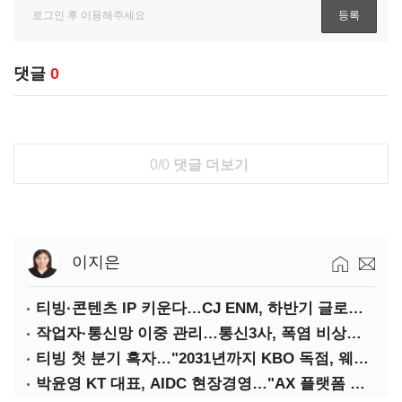
댓글
0
0/0
댓글 더보기
이지은
티빙·콘텐츠 IP 키운다…CJ ENM, 하반기 글로벌 확장 가속
작업자·통신망 이중 관리…통신3사, 폭염 비상대응 돌입
티빙 첫 분기 흑자…"2031년까지 KBO 독점, 웨이브 합병도 속도"
박윤영 KT 대표, AIDC 현장경영…"AX 플랫폼 핵심 인프라로 키운다"