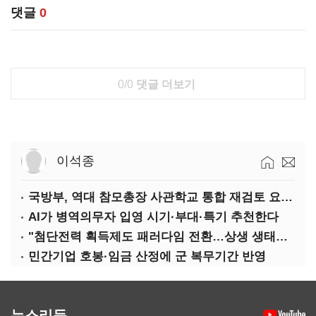
댓글
0
0/0
댓글 더보기
이석종
국방부, 역대 참모총장 사관학교 통합 재검토 요구에 "다양한 의견 수렴해 합리적 시스템 만들 것"
AI가 병역의무자 입영 시기·부대·특기 추천한다
"첨단전력 획득제도 패러다임 전환…상생 생태계 조성해 대체불가 K-방산 도약"
민간기업 호봉·임금 산정에 군 복무기간 반영
뉴스리듬