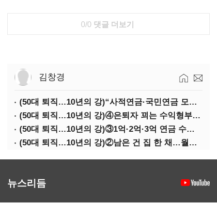
0/0
댓글 더보기
김창경
(50대 퇴직…10년의 강)“사적연금·국민연금 모두 당겨서 수령해야”
(50대 퇴직…10년의 강)④은퇴자 꾀는 수익형부동산·전업투자·편의점 창업
(50대 퇴직…10년의 강)③1억·2억·3억 연금 수령 전략
(50대 퇴직…10년의 강)②남은 건 집 한 채…월세 vs 배당 vs 주택연금
뉴스리듬