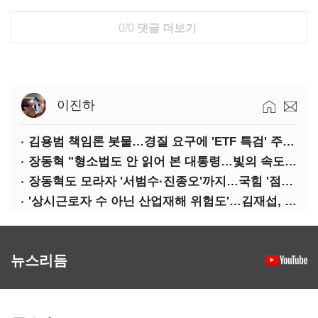
0/0
댓글 더보기
이진하
김용범 책임론 봇물…경질 요구에 'ETF 특검' 주장까지
장동혁 "형소법도 안 읽어 본 대통령…빛의 속도로 무너질 것"
장동혁도 모라자 '서범수·진종오'까지…국힘 '점입가경'
'상시근로자 수 아닌 산업재해 위험도'…김재섭, 산재예방 지원기준 손질
뉴스리듬