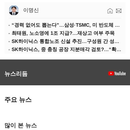
이명신
“경력 없어도 뽑는다”…삼성·TSMC, 미 반도체 인재 쟁탈전
최태원, 노소영에 1조 지급?…재상고 여부 주목
SK하이닉스 통합노조 신설 추진…구성원 간 성과급 불만 확산
SK하이닉스, 중 충칭 공장 지분매각 검토?…“확정된 바 없어”
뉴스리듬
주요 뉴스
많이 본 뉴스