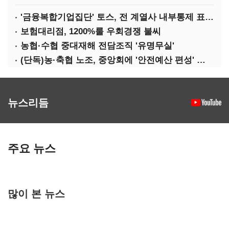
'금융복합기업집단' 토스, 전 계열사 내부통제 표준화
보험대리점, 1200%룰 우회경쟁 불씨
농협·수협 중대재해 전담조직 '유명무실'
(단독)농·축협 노조, 중앙회에 '안전예산 편성' 요구
뉴스리듬
주요 뉴스
많이 본 뉴스