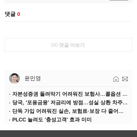
댓글
0
0/0
댓글 더보기
윤민영
자본성증권 돌려막기 어려워진 보험사…콜옵션 부담 급증
당국, '포용금융' 저금리에 방점…성실 상환 차주는 '역차별'
단독 가입 어려워진 실손, 보험료·보장 다 줄어든 5세대는?
PLCC 늘려도 '충성고객' 효과 미미