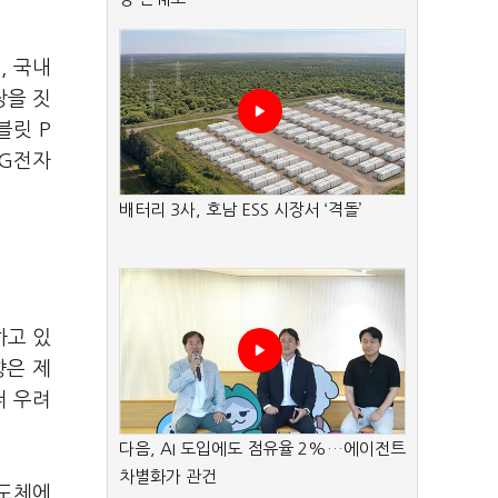
, 국내
장을 짓
블릿 P
LG전자
배터리 3사, 호남 ESS 시장서 ‘격돌’
하고 있
향은 제
더 우려
다음, AI 도입에도 점유율 2%…에이전트
차별화가 관건
반도체에