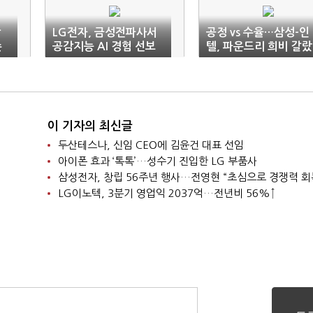
삼
LG전자, 금성전파사서
공정 vs 수율…삼성-인
존
공감지능 AI 경험 선보
텔, 파운드리 희비 갈랐
인다
다
이 기자의 최신글
두산테스나, 신임 CEO에 김윤건 대표 선임
아이폰 효과 ‘톡톡’…성수기 진입한 LG 부품사
삼성전자, 창립 56주년 행사…전영현 “초심으로 경쟁력 회
LG이노텍, 3분기 영업익 2037억…전년비 56%↑