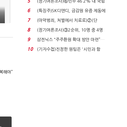
5
(정기여론조사)⑥민주 46.2% 대 국힘
31.0%…오차범위 밖 ...
6
(특징주)SK디앤디, 금감원 유증 제동에
장 초반 상한가...
7
(마약범죄, 처벌에서 치료로)②(단
독)"마약은 전염병…여성...
8
(정기여론조사)③2순위, 10명 중 4명
'송영길'…정청래 '한 ...
9
삼전닉스 “주주환원 확대 방안 마련”…
로이터에 성명...
10
(기자수첩)진정한 원팀은 '시민과 함
께'일 때 완성...
복해야”