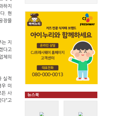
부과하지
다. 현
 공장을
부는 지
하겠다고
 업체의
사 실적
경우 미
모든 사
뉴스북
있다”고