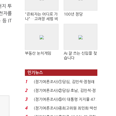
현지 투
성전자를
"은퇴자는 어디로 가
100년 정당
나"…고려장 세법 비
등 IT
판 확산
부동산 눈치게임
AI 잘 쓰는 신입을 찾
습니다
인기뉴스
1
(정기여론조사)①당심, 김민석·정청래
'초접전'…대통령 ...
2
(정기여론조사)②당심·호남, 김민석-정
청래 '초접전'...
3
(정기여론조사)⑤이 대통령 지지율 47.
7%…일주일 만에 ...
4
(정기여론조사)④최고위원 최민희·박선
원 '양강'…서미...