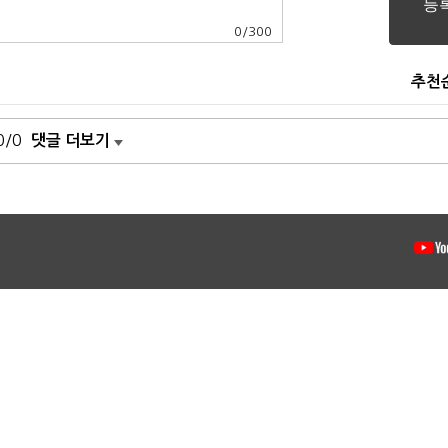
0
/
300
추천
0/0
댓글 더보기