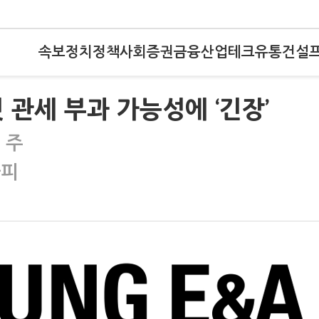
속보
정치
정책
사회
증권
금융
산업
테크
유통
건설
 관세 부과 가능성에 ‘긴장’
 주
가피