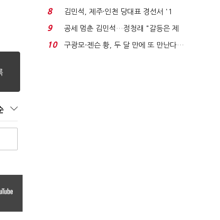
청래와 격차 0.86%p(...
8
김민석, 제주·인천 당대표 경선서 '1
위'(1보)...
9
공세 멈춘 김민석…정청래 "갈등은 제
가 수습"
10
구광모-젠슨 황, 두 달 만에 또 만난다…
로봇·AI 등 논...
순