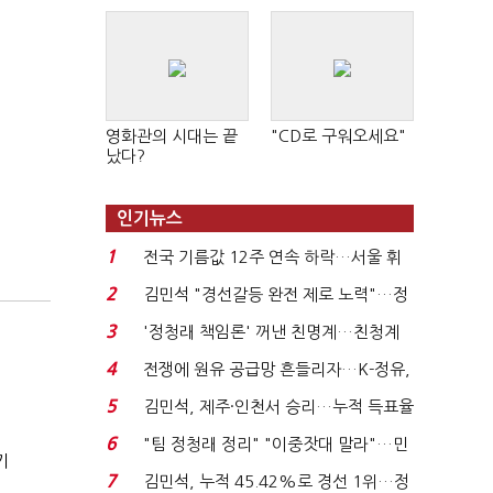
영화관의 시대는 끝
"CD로 구워오세요"
났다?
인기뉴스
1
전국 기름값 12주 연속 하락…서울 휘
발윳값 1909원...
2
김민석 "경선갈등 완전 제로 노력"…정
청래 "반명 공세 사...
3
'정청래 책임론' 꺼낸 친명계…친청계
는 추가투표 때리기...
4
전쟁에 원유 공급망 흔들리자…K-정유,
에너지안보 핵심...
5
김민석, 제주·인천서 승리…누적 득표율
'1위 탈환'(종합)...
6
"팀 정청래 정리" "이중잣대 말라"…민
기
주 최고위원 계파 다...
7
김민석, 누적 45.42%로 경선 1위…정