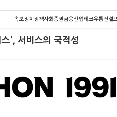
속보
정치
정책
사회
증권
금융
산업
테크
유통
건설
터스', 서비스의 국적성