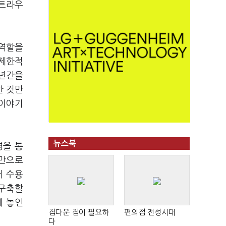
스트라우
 역할을
 제한적
여년간을
한 것만
 이야기
뉴스북
영을 통
공만으로
서 수용
 구축할
에 놓인
집다운 집이 필요하
편의점 전성시대
다