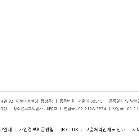
길 32, 이토마토빌딩 (합정동) ㅣ 등록번호 : 서울아 00515 ㅣ 등록일자 및 발행일자 :
성 ㅣ 청소년보호책임자 : 최병호 ㅣ 편집국 : 02-2128-3874 ㅣ 사업국 : 02-21
고안내
개인정보취급방침
IR CLUB
고충처리인제도 안내
서
I
I
I
I