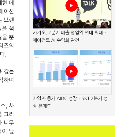
데헌'에
니메이션
는 브랜
영을 책
카카오, 2분기 매출·영업익 역대 최대…
않을 뿐
에이전트 AI 수익화 관건
시리즈의
다.
를 갖는
생각하며
가입자 증가·AIDC 성장…SKT 2분기 성
스, 사
장 본궤도
를 그리
가 너무
벽이 낮