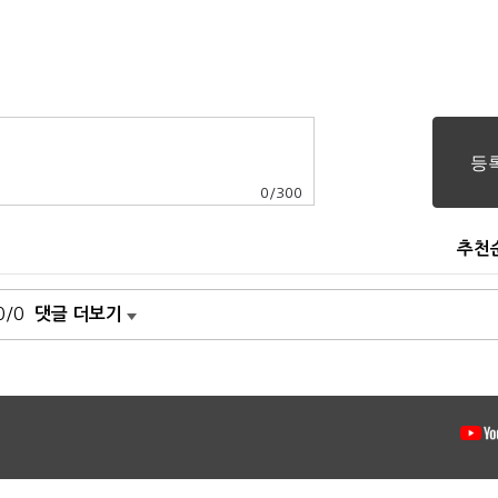
0
/
300
추천
0/0
댓글 더보기