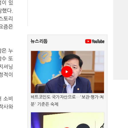
성이 있
람했다.
 스토리
 요즘은
뉴스리듬
람은 누
장수 또
포지셔닝
안정적이
비트코인도 국가자산으로…'보관·평가·처
서 소비
분' 기준은 숙제
제작사와