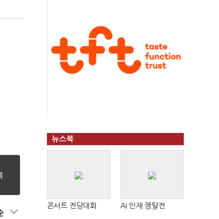
뉴스북
콘서트 전당대회
AI 인재 쟁탈전
순