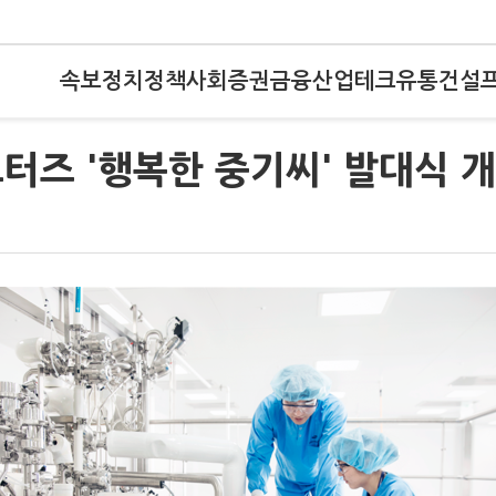
속보
정치
정책
사회
증권
금융
산업
테크
유통
건설
터즈 '행복한 중기씨' 발대식 