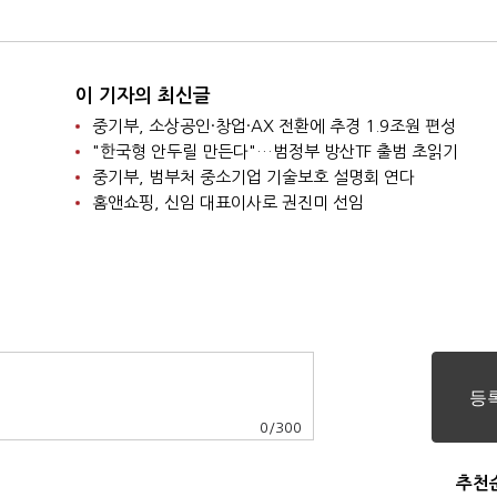
이 기자의 최신글
중기부, 소상공인·창업·AX 전환에 추경 1.9조원 편성
"한국형 안두릴 만든다"…범정부 방산TF 출범 초읽기
중기부, 범부처 중소기업 기술보호 설명회 연다
홈앤쇼핑, 신임 대표이사로 권진미 선임
0
/
300
추천