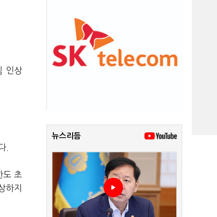
임 인상
뉴스리듬
다.
한도 초
인상하지