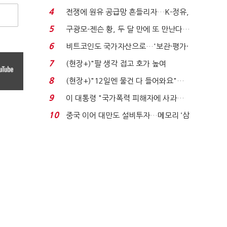
는 추가투표 때리기...
4
전쟁에 원유 공급망 흔들리자…K-정유,
에너지안보 핵심...
5
구광모-젠슨 황, 두 달 만에 또 만난다…
로봇·AI 등 논...
6
비트코인도 국가자산으로…'보관·평가·
처분' 기준은 ...
7
(현장+)"팔 생각 접고 호가 높여
요"…'덜 똘똘한 한 채' 20...
8
(현장+)"12일엔 물건 다 들어와요"…
빈 매대 채우며 문 연 ...
9
이 대통령 "국가폭력 피해자에 사과…
적극적 조사로 진...
10
중국 이어 대만도 설비투자…메모리 ‘삼
국전쟁’