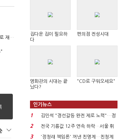
집다운 집이 필요하
편의점 전성시대
전쟁에 원유 공급망 흔들리자…K-정유, 에너지안보 핵심으로 재부상
다
”
영화관의 시대는 끝
"CD로 구워오세요"
났다?
인기뉴스
1
김민석 "경선갈등 완전 제로 노력"…정
청래 "반명 공세 사...
2
전국 기름값 12주 연속 하락…서울 휘
순
발윳값 1909원...
3
'정청래 책임론' 꺼낸 친명계…친청계