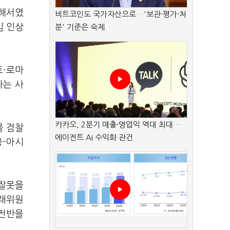
위해서였
비트코인도 국가자산으로…'보관·평가·처
임 인상
분' 기준은 숙제
트·로마
다는 사
카카오, 2분기 매출·영업익 역대 최대…
을 검찰
에이전트 AI 수익화 관건
공-아시
 잘못을
거래위원
 전반을