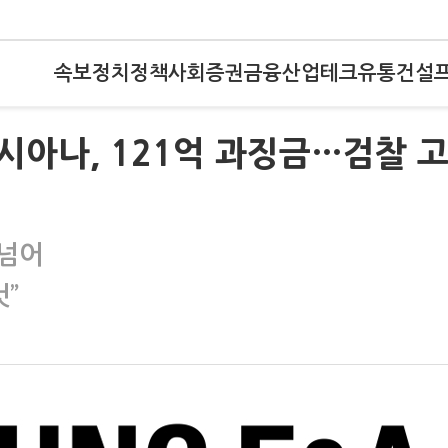
속보
정치
정책
사회
증권
금융
산업
테크
유통
건설
아시아나, 121억 과징금…검찰 
 넘어
것”