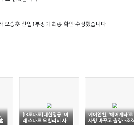
라 오승훈 산업1부장이 최종 확인·수정했습니다.
전
[IB토마토]대한항공, 미
에어인천, ‘에어제타’로
법
래 스마트 모빌리티 사
사명 바꾸고 출항…조
업 비전 제시
통합은 숙제