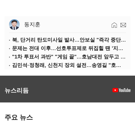
동지훈
북, 단거리 탄도미사일 발사…안보실 "즉각 중단 촉구"
문제는 전대 이후…선호투표제로 뒤집힐 땐 '지지층 불복'
"1차 투표서 과반" "게임 끝"…호남대전 앞두고 '충돌'
김민석·정청래, 신천지 장외 설전…송영길 "호남 계몽 규탄"
뉴스리듬
주요 뉴스