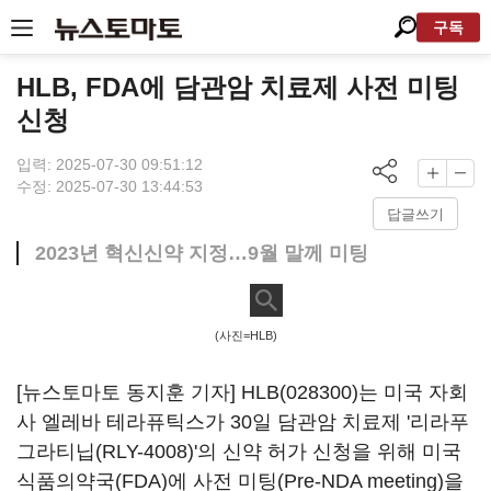
구독
HLB, FDA에 담관암 치료제 사전 미팅
신청
입력: 2025-07-30 09:51:12
수정: 2025-07-30 13:44:53
답글쓰기
2023년 혁신신약 지정…9월 말께 미팅
(사진=HLB)
[뉴스토마토 동지훈 기자]
HLB(028300)
는 미국 자회
사 엘레바 테라퓨틱스가 30일 담관암 치료제 '리라푸
그라티닙(RLY-4008)'의 신약 허가 신청을 위해 미국
식품의약국(FDA)에 사전 미팅(Pre-NDA meeting)을