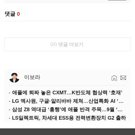
댓글
0
0/0
댓글 더보기
이보라
애플에 퇴짜 놓은 CXMT…K반도체 협상력 ‘호재’
LG 엑사원, 구글·알리바바 제쳐…산업특화 AI ‘속도’
삼성 Z8 역대급 ‘흥행’에 애플 반격 주목…9월 ‘폴더블 대전’
LS일렉트릭, 차세대 ESS용 전력변환장치 G2 출하