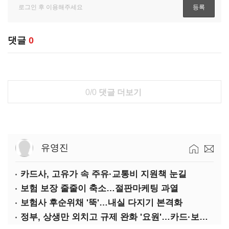
댓글
0
0/0
댓글 더보기
유영진
카드사, 고유가 속 주유·교통비 지원책 눈길
보험 보장 줄줄이 축소…절판마케팅 과열
보험사 후순위채 '뚝'…내실 다지기 본격화
정부, 상생만 외치고 규제 완화 '요원'…카드·보험사 부담 역대급