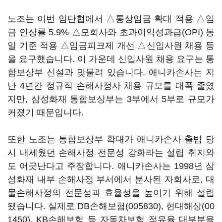
노조는 이번 임단협에서 △통상임금 확대 적용 △임
금 인상률 5.9% △모회사와 초과이익성과급(OPI) 동
일 기준 적용 △임금피크제 개선 △신입사원 채용 등
을 요구했습니다. 이 가운데 신입사원 채용 요구는 통
합보상부 신설과 맞물려 있습니다. 애니카손사는 지
난 4년간 정규직 손해사정사 채용 규모를 대폭 줄였
지만, 삼성화재 통합보상부는 3부에서 5부로 규모가
커졌기 때문입니다.
또한 노조는 통합보상부 확대가 애니카손사 출범 당
시 내세웠던 손해사정 전문성 강화라는 설립 취지와
도 어긋난다고 주장합니다. 애니카손사는 1998년 삼
성화재 내부 손해사정 부서에서 분사된 자회사로, 대
물손해사정의 전문성과 효율성을 높이기 위해 설립
됐습니다. 실제로
DB손해보험(005830)
,
현대해상(00
1450)
, KB손해보험 등 자동차보험 점유율 대부분을