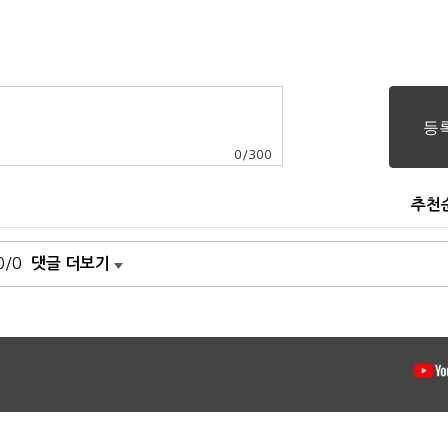
0
/
300
추천
0/0
댓글 더보기