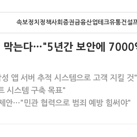
속보
정치
정책
사회
증권
금융
산업
테크
유통
건설
싱 막는다…"5년간 보안에 7000
성 앱 서버 추적 시스템으로 고객 지킬 것
 시스템 구축 목표"
제안…"민관 협력으로 범죄 예방 힘써야"