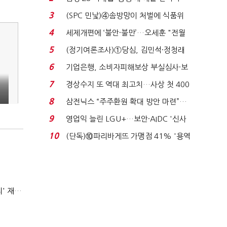
목…9월 ‘폴...
3
(SPC 민낯)④솜방망이 처벌에 식품위
생법 위반 반복...
4
세제개편에 ‘불안·불만’…오세훈 "전월
세 구하기 더 ...
5
(정기여론조사)①당심, 김민석·정청래
'초접전'…대통령 ...
6
기업은행, 소비자피해보상 부실심사·보
이스피싱 공시 ...
7
경상수지 또 역대 최고치…사상 첫 400
억달러에 '3% 성...
8
삼전닉스 “주주환원 확대 방안 마련”…
로이터에 성명...
9
영업익 늘린 LGU+…보안·AIDC '신사
업 드라이브'...
10
(단독)⑩파리바게뜨 가맹점 41% '용역
제빵기사 없어'…고...
AI 해킹 고도화 속 화이트해커 지원 논의 확산…'버그바운티' 재조명