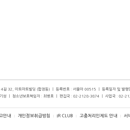
길 32, 이토마토빌딩 (합정동) ㅣ 등록번호 : 서울아 00515 ㅣ 등록일자 및 발행일자 :
성 ㅣ 청소년보호책임자 : 최병호 ㅣ 편집국 : 02-2128-3874 ㅣ 사업국 : 02-21
고안내
개인정보취급방침
IR CLUB
고충처리인제도 안내
서
I
I
I
I