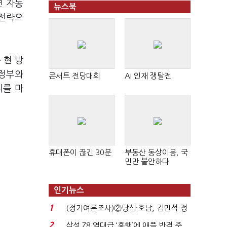
면 자동
뉴스북
 전략으
 현 방
 정부와
콘서트 전당대회
AI 인재 쟁탈전
리를 마
휴대폰이 끊긴 30분
부동산 동상이몽, 국
민만 불안하다
인기뉴스
1
(정기여론조사)②당심·호남, 김민석-정
청래 '초접전'...
2
삼성 Z8 역대급 ‘흥행’에 애플 반격 주