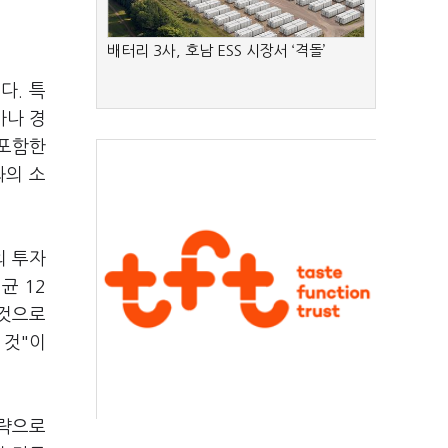
배터리 3사, 호남 ESS 시장서 ‘격돌’
다. 특
사나 경
 포함한
과의 소
의 투자
균 12
 것으로
 것"이
전략으로