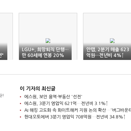
지
LGU+, 희망퇴직 단행…
안랩, 2분기 매출 623
면"
만 60세에 연봉 20%
억원…전년비 4%↑
위로금 지원
이 기자의 최신글
다!
에스원, 보안 용역·부동산 '선전'
에스원, 3분기 영업익 621억…전년비 3.1%↑
현대오토에버 3분기 영업익 708억원…전년비 34.8%↑