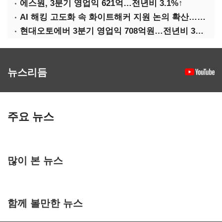
에스원, 3분기 영업익 621억…전년비 3.1%↑
AI 해킹 고도화 속 화이트해커 지원 논의 확산…'버그바운티' 재조명
현대오토에버 3분기 영업익 708억원…전년비 34.8%↑
뉴스리듬
주요 뉴스
많이 본 뉴스
함께 볼만한 뉴스