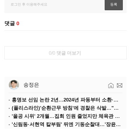
댓글
0
0/0
댓글 더보기
송정은
홍명보 선임 논란 2년…2024년 파동부터 소환·압색까지
(폴리스라인)'순환근무 방침'에 경찰은 삭발…"베테랑·수사력 보강 먼저"
'올공 시위' 2개월…집회 인원 줄었지만 체육관 봉쇄 계속
'신림동·서현역 칼부림' 뒤엔 기동순찰대…'장윤기 은폐·조작' 후엔 내부비리수사대