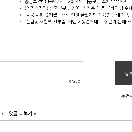
홍명보 선임 논란 2년…2024년 파동부터 소환·압색까지
'올공 시위' 2개월…집회 인원 줄었지만 체육관 봉쇄 계속
0
/
300
추천
0/0
댓글 더보기