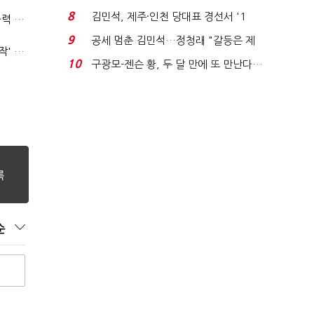
청래와 격차 0.86%p(...
8
김민석, 제주·인천 당대표 경선서 '1
(폴리스라인)'순환근무 방침'에 경찰은 삭발…"베테랑·수사력 보강 먼저"
위'(1보)...
9
공세 멈춘 김민석…정청래 "갈등은 제
'신림동·서현역 칼부림' 뒤엔 기동순찰대…'장윤기 은폐·조작' 후엔 내부비리수사대
가 수습"
10
구광모-젠슨 황, 두 달 만에 또 만난다…
로봇·AI 등 논...
순