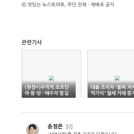
ⓒ 맛있는 뉴스토마토, 무단 전재 - 재배포 금지
관련기사
(현장+)수억씩 오르던
대출 조이자 '울며 겨
마·용·성…매수자 발길
먹기식' 월세 거래 증
끊겼다
송정은