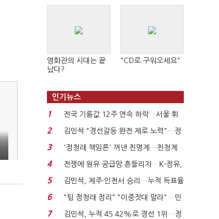
영화관의 시대는 끝
"CD로 구워오세요"
났다?
인기뉴스
1
전국 기름값 12주 연속 하락…서울 휘
발윳값 1909원...
2
김민석 "경선갈등 완전 제로 노력"…정
청래 "반명 공세 사...
3
'정청래 책임론' 꺼낸 친명계…친청계
는 추가투표 때리기...
4
전쟁에 원유 공급망 흔들리자…K-정유,
에너지안보 핵심...
5
김민석, 제주·인천서 승리…누적 득표율
'1위 탈환'(종합)...
6
"팀 정청래 정리" "이중잣대 말라"…민
주 최고위원 계파 다...
7
김민석, 누적 45.42%로 경선 1위…정