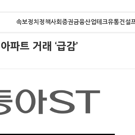
속보
정치
정책
사회
증권
금융
산업
테크
유통
건설
 아파트 거래 ‘급감’