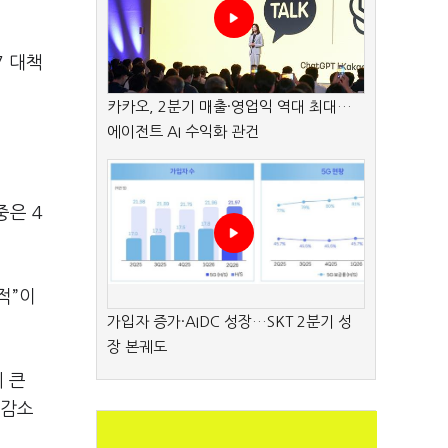
7 대책
카카오, 2분기 매출·영업익 역대 최대…
에이전트 AI 수익화 관건
중은 4
적”이
가입자 증가·AIDC 성장…SKT 2분기 성
장 본궤도
 큰
 감소