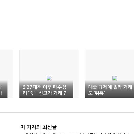
자
6·27대책 이후 매수심
대출 규제에 빌라 거래
가
리 ‘뚝’…신고가 거래 7
도 ‘위축’
4% 급감
이 기자의 최신글