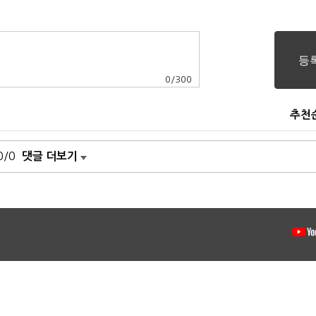
0
/
300
추천
0/0
댓글 더보기