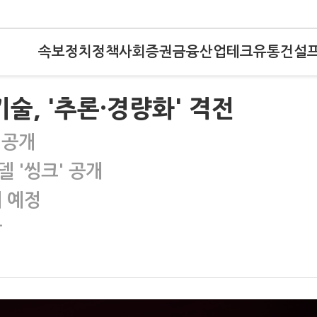
속보
정치
정책
사회
증권
금융
산업
테크
유통
건설
기술, '추론·경량화' 격전
 공개
델 '씽크' 공개
개 예정
상