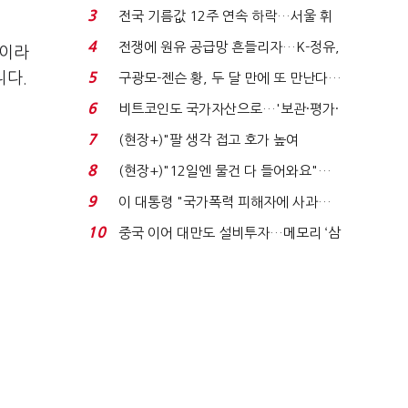
는 추가투표 때리기...
3
전국 기름값 12주 연속 하락…서울 휘
발윳값 1909원...
4
전쟁에 원유 공급망 흔들리자…K-정유,
"이라
에너지안보 핵심...
니다.
5
구광모-젠슨 황, 두 달 만에 또 만난다…
로봇·AI 등 논...
6
비트코인도 국가자산으로…'보관·평가·
처분' 기준은 ...
7
(현장+)"팔 생각 접고 호가 높여
요"…'덜 똘똘한 한 채' 20...
8
(현장+)"12일엔 물건 다 들어와요"…
빈 매대 채우며 문 연 ...
9
이 대통령 "국가폭력 피해자에 사과…
적극적 조사로 진...
10
중국 이어 대만도 설비투자…메모리 ‘삼
국전쟁’