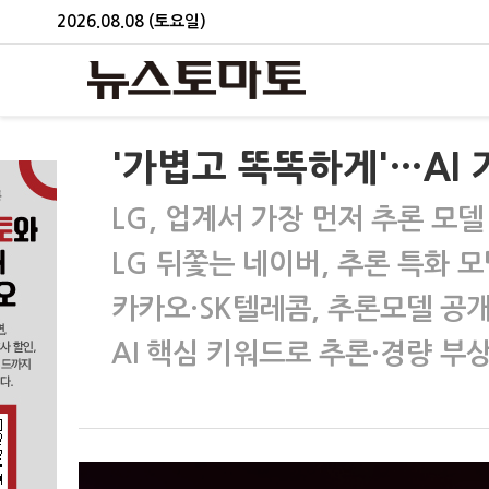
2026.08.08 (토요일)
'가볍고 똑똑하게'…AI 
LG, 업계서 가장 먼저 추론 모델
LG 뒤쫓는 네이버, 추론 특화 모
카카오·SK텔레콤, 추론모델 공
AI 핵심 키워드로 추론·경량 부