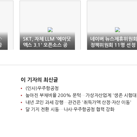
·
SKT, 자체 LLM '에이닷
네이버 뉴스제휴위원회
공
엑스 3.1' 오픈소스 공
정책위원회 11명 선정
개
이 기자의 최신글
(인사)우주항공청
높아진 부채비율 200% 문턱…가상자산업계 '생존 시험대
내년 코인 과세 강행…관건은 '취득가액 산정·자산 이동'
달 기지 전환 시동…나사·우주항공청 협력 강화