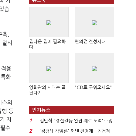
식 기
뉴스북
 있습
구축,
집다운 집이 필요하
편의점 전성시대
, 멀티
다
 적용
 특화
영화관의 시대는 끝
"CD로 구워오세요"
났다?
서비스의
인기뉴스
실행 등
기 자
1
김민석 "경선갈등 완전 제로 노력"…정
 필수
청래 "반명 공세 사...
2
'정청래 책임론' 꺼낸 친명계…친청계