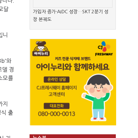
습니다.
모달
가입자 증가·AIDC 성장…SKT 2분기 성
장 본궤도
입니
b'와
모델 경
 소모를
까지
정식 출