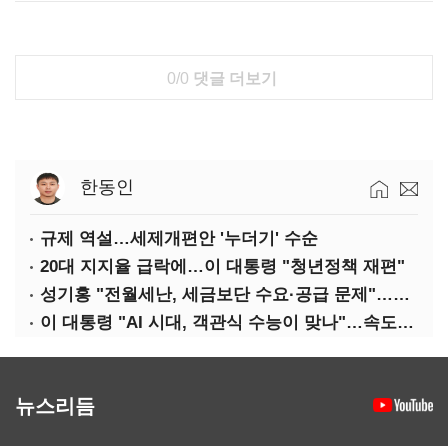
0/0
댓글 더보기
한동인
규제 역설…세제개편안 '누더기' 수순
20대 지지율 급락에…이 대통령 "청년정책 재편"
성기홍 "전월세난, 세금보단 수요·공급 문제"…닥공 시사
이 대통령 "AI 시대, 객관식 수능이 맞나"…속도전 '경계'
뉴스리듬