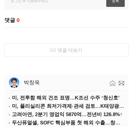
댓글
0
0/0
댓글 더보기
박창욱
미, 전투함 해외 건조 표명…K조선 수주 ‘청신호’
미, 폴리실리콘 최저가격제·관세 검토…K태양광 입지 확대 기대
고려아연, 2분기 영업익 5870억…전년비 126.8%↑
두산퓨얼셀, SOFC 핵심부품 첫 해외 수출…창사 이래 최대 규모