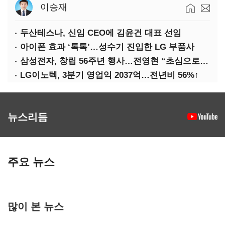
이승재
두산테스나, 신임 CEO에 김윤건 대표 선임
아이폰 효과 ‘톡톡’…성수기 진입한 LG 부품사
삼성전자, 창립 56주년 행사…전영현 “초심으로 경쟁력 회복해야”
LG이노텍, 3분기 영업익 2037억…전년비 56%↑
뉴스리듬
주요 뉴스
많이 본 뉴스