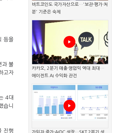
비트코인도 국가자산으로…'보관·평가·처
분' 기준은 숙제
칙 등을
편과 불
카카오, 2분기 매출·영업익 역대 최대…
께하고자
에이전트 AI 수익화 관건
는 4대
시했습니
을 진행
가입자 증가·AIDC 성장…SKT 2분기 성