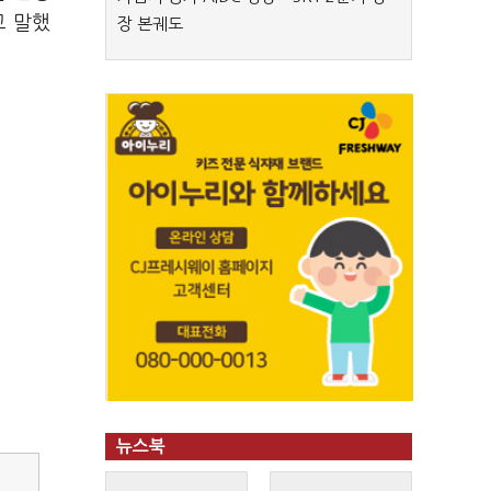
고 말했
장 본궤도
뉴스북