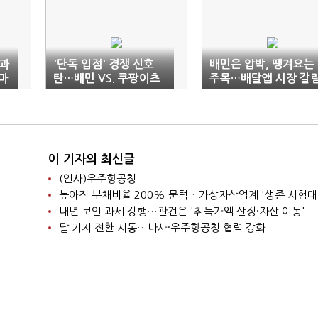
족과
'단독 입점' 경쟁 신호
배민은 압박, 땡겨요는
마
탄…배민 VS. 쿠팡이츠
주목…배달앱 시장 갈
격돌 예고
길
이 기자의 최신글
(인사)우주항공청
높아진 부채비율 200% 문턱…가상자산업계 '생존 시험대
내년 코인 과세 강행…관건은 '취득가액 산정·자산 이동'
달 기지 전환 시동…나사·우주항공청 협력 강화