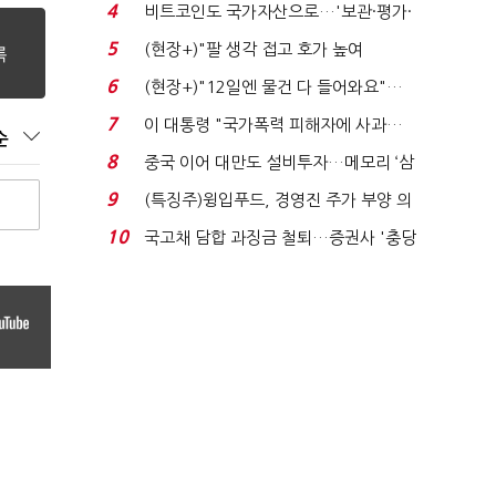
로봇·AI 등 논...
4
비트코인도 국가자산으로…'보관·평가·
처분' 기준은 ...
5
(현장+)"팔 생각 접고 호가 높여
요"…'덜 똘똘한 한 채' 20...
6
(현장+)"12일엔 물건 다 들어와요"…
빈 매대 채우며 문 연 ...
7
이 대통령 "국가폭력 피해자에 사과…
순
적극적 조사로 진...
8
중국 이어 대만도 설비투자…메모리 ‘삼
국전쟁’
9
(특징주)윙입푸드, 경영진 주가 부양 의
지에 상한가...
10
국고채 담합 과징금 철퇴…증권사 '충당
금 폭탄' 우려...