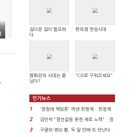
집다운 집이 필요하
편의점 전성시대
림
다
영화관의 시대는 끝
"CD로 구워오세요"
났다?
'
인기뉴스
1
'정청래 책임론' 꺼낸 친명계…친청계
는 추가투표 때리기...
2
김민석 "경선갈등 완전 제로 노력"…정
청래 "반명 공세 사...
3
구광모-젠슨 황, 두 달 만에 또 만난다…