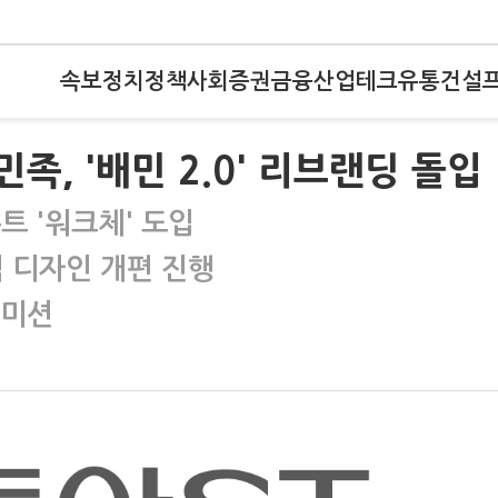
속보
정치
정책
사회
증권
금융
산업
테크
유통
건설
족, '배민 2.0' 리브랜딩 돌입
트 '워크체' 도입
 디자인 개편 진행
 미션