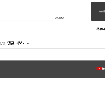
0
/
300
추천
0/0
댓글 더보기