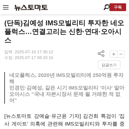
구독
(단독)김예성 IMS모빌리티 투자한 네오
플럭스…연결고리는 신한·연대·오아시
스
입력: 2025-07-16 17:30:12
수정: 2025-07-17 08:33:15
답글쓰기
네오플럭스, 2020년 IMS모빌리티에 250억원 투자
해
민경민·김예성, 같은 시기 IMS모빌리티 '이사' 맡아
오아시스 "국내 자본시장서 문제 될 거래한 적 없
어"
[뉴스토마토 강예슬·유근윤 기자] 김건희 특검이 '집
사 게이트' 의혹에 관련해 IMS모빌리티와 투자를 중