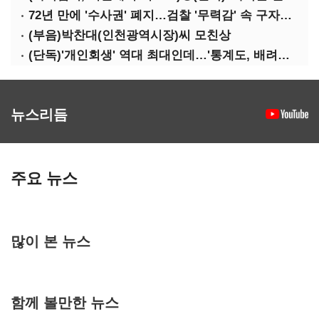
72년 만에 '수사권' 폐지…검찰 '무력감' 속 구자현 사의
(부음)박찬대(인천광역시장)씨 모친상
(단독)'개인회생' 역대 최대인데…'통계도, 배려도' 없는 사법부
뉴스리듬
주요 뉴스
많이 본 뉴스
함께 볼만한 뉴스