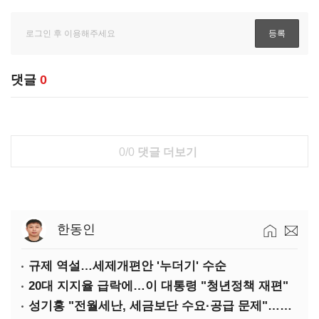
댓글
0
0/0
댓글 더보기
한동인
규제 역설…세제개편안 '누더기' 수순
20대 지지율 급락에…이 대통령 "청년정책 재편"
성기홍 "전월세난, 세금보단 수요·공급 문제"…닥공 시사