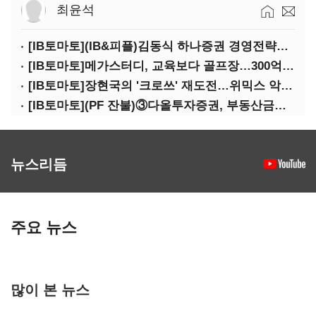
최윤석
[IB토마토](IB&피플)김동식 하나증권 경영전략본부장
[IB토마토]메가스터디, 교육보다 골프장…300억 대여 뒤 보증 리스크
[IB토마토]장현국의 '크로쓰' 재도전…위믹스 악몽 지울 수 있나
[IB토마토](PF 잔불)③다올투자증권, 부동산금융 줄였지만 정상화는 진행형
뉴스리듬
주요 뉴스
많이 본 뉴스