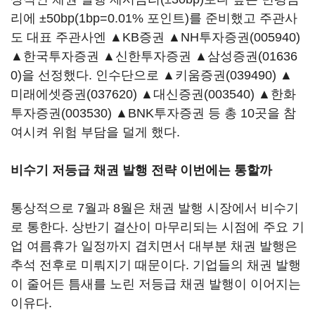
리에 ±50bp(1bp=0.01% 포인트)를 준비했고 주관사
도 대표 주관사엔 ▲KB증권 ▲
NH투자증권(005940)
▲한국투자증권 ▲신한투자증권 ▲
삼성증권(01636
0)
을 선정했다. 인수단으로 ▲
키움증권(039490)
▲
미래에셋증권(037620)
▲
대신증권(003540)
▲
한화
투자증권(003530)
▲BNK투자증권 등 총 10곳을 참
여시켜 위험 부담을 덜게 했다.
비수기 저등급 채권 발행 전략 이번에는 통할까
통상적으로 7월과 8월은 채권 발행 시장에서 비수기
로 통한다. 상반기 결산이 마무리되는 시점에 주요 기
업 여름휴가 일정까지 겹치면서 대부분 채권 발행은
추석 전후로 미뤄지기 때문이다. 기업들의 채권 발행
이 줄어든 틈새를 노린 저등급 채권 발행이 이어지는
이유다.