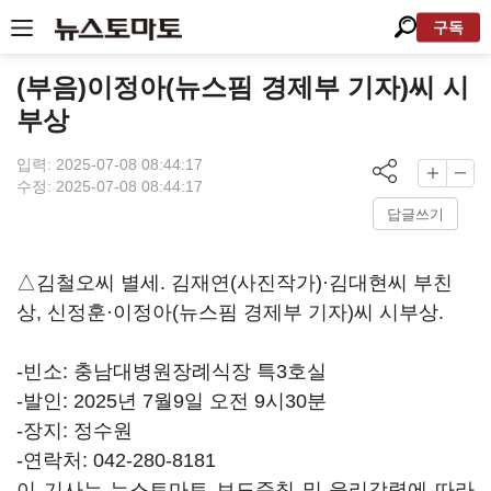
구독
(부음)이정아(뉴스핌 경제부 기자)씨 시
부상
입력: 2025-07-08 08:44:17
수정: 2025-07-08 08:44:17
답글쓰기
△김철오씨 별세. 김재연(사진작가)·김대현씨 부친
상, 신정훈·이정아(뉴스핌 경제부 기자)씨 시부상.
-빈소: 충남대병원장례식장 특3호실
-발인: 2025년 7월9일 오전 9시30분
-장지: 정수원
-연락처: 042-280-8181
이 기사는 뉴스토마토 보도준칙 및 윤리강령에 따라