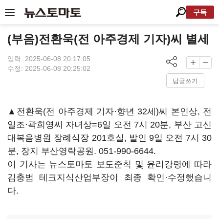
구독
(부음)전환욱(전 아주경제 기자)씨 별세
입력: 2025-06-08 20:17:05
수정: 2025-06-08 20:25:02
답글쓰기
▲전환욱(전 아주경제 기자·향년 32세)씨 본인상, 전
일조·곽희영씨 자녀상=6일 오전 7시 20분, 부산 고신
대복음병원 장례식장 201호실, 발인 9일 오전 7시 30
분, 장지 부산영락공원. 051-990-6644.
이 기사는 뉴스토마토 보도준칙 및 윤리강령에 따라
김충범 테크지식산업부장이 최종 확인·수정했습니
다.