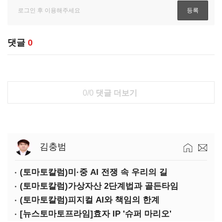
댓글
0
0/0
댓글 더보기
김충범
(토마토칼럼)미·중 AI 전쟁 속 우리의 길
(토마토칼럼)가상자산 2단계법과 골든타임
(토마토칼럼)피지컬 AI와 책임의 한계
[뉴스토마토프라임]효자 IP '슈퍼 마리오'