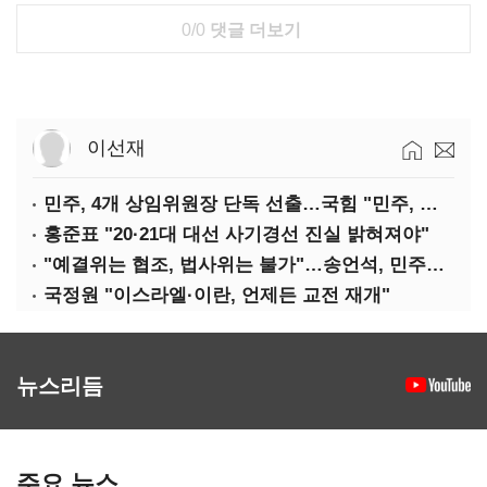
0/0
댓글 더보기
이선재
민주, 4개 상임위원장 단독 선출…국힘 "민주, 협치 무너뜨려"
홍준표 "20·21대 대선 사기경선 진실 밝혀져야"
"예결위는 협조, 법사위는 불가"…송언석, 민주당 압박
국정원 "이스라엘·이란, 언제든 교전 재개"
뉴스리듬
주요 뉴스