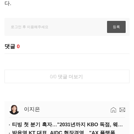
다.
댓글
0
0/0
댓글 더보기
이지은
티빙 첫 분기 흑자…"2031년까지 KBO 독점, 웨이브 합병도 속도"
박윤영 KT 대표, AIDC 현장경영…"AX 플랫폼 핵심 인프라로 키운다"