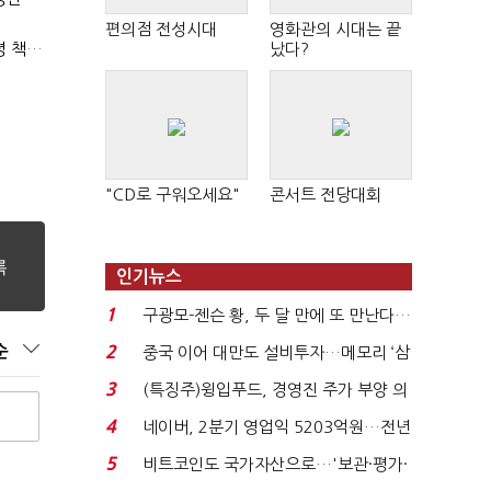
편의점 전성시대
영화관의 시대는 끝
(단독)박영진 검사장 "'누더기 걸레' 형소법…이재명 대통령 책임져야"
났다?
"CD로 구워오세요"
콘서트 전당대회
인기뉴스
1
구광모-젠슨 황, 두 달 만에 또 만난다…
로봇·AI 등 논...
순
2
중국 이어 대만도 설비투자…메모리 ‘삼
국전쟁’
3
(특징주)윙입푸드, 경영진 주가 부양 의
지에 상한가...
4
네이버, 2분기 영업익 5203억원…전년
비 0.2% 감소...
5
비트코인도 국가자산으로…'보관·평가·