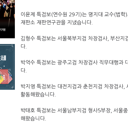
이윤제 특검보(연수원 29기)는 명지대 교수(법학
재판소 재판연구관을 지냈습니다.
김형수 특검보는 서울북부지검 차장검사, 부산지검
다.
박억수 특검보는 광주고검 차장검사 직무대행과 
다.
박지영 특검보는 대전지검과 춘천지검 차장검사, 
활동해왔습니다.
박태호 특검보는 서울남부지검 형사5부장, 서울중
해왔습니다.