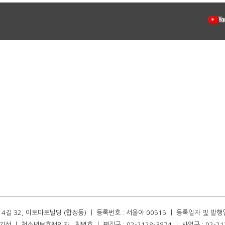
길 32, 이토마토빌딩 (합정동) ㅣ 등록번호 : 서울아 00515 ㅣ 등록일자 및 발행일자 :
성 ㅣ 청소년보호책임자 : 최병호 ㅣ 편집국 : 02-2128-3874 ㅣ 사업국 : 02-21