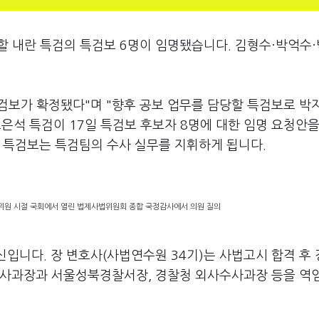
사할 내란 특검의 특검보 6명이 임명됐습니다. 김형수·박억수
특검보가 확정됐다"며 "향후 공보 업무를 담당할 특검보로 박
은석 특검이 17일 특검보 후보자 8명에 대한 임명 요청안을
는 특검보는 특검팀의 수사 실무를 지휘하게 됩니다.
사위원 시절 국회에서 열린 법제사법위원회 종합 국정감사에서 의원 질의
신입니다. 장 변호사(사법연수원 34기)는 사법고시 합격 후
형사과장과 서울성북경찰서장, 경찰청 외사수사과장 등을 역