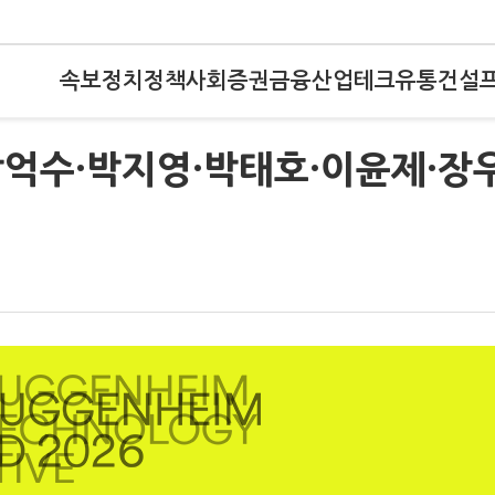
속보
정치
정책
사회
증권
금융
산업
테크
유통
건설
박억수·박지영·박태호·이윤제·장