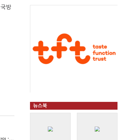
 국방
뉴스북
중수청, '5대 합수과' 띄운다는데…수사·기소 분리로 협력방안 '부재'