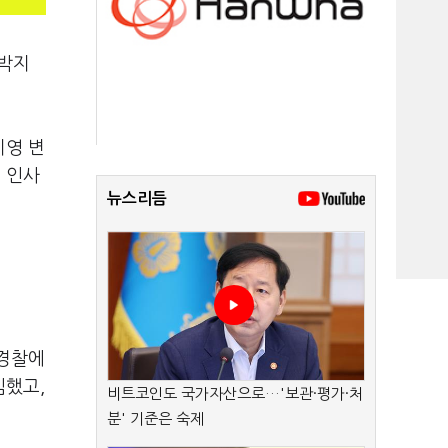
·박지
지영 변
 인사
뉴스리듬
 경찰에
임했고,
비트코인도 국가자산으로…'보관·평가·처
분' 기준은 숙제