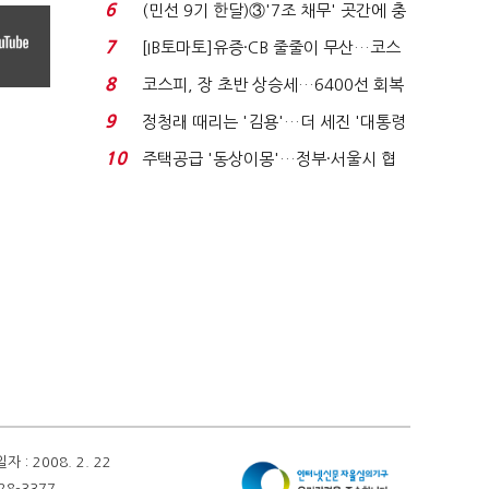
처분' 기준은 ...
6
(민선 9기 한달)③'7조 채무' 곳간에 충
격…추미애, 20년...
7
[IB토마토]유증·CB 줄줄이 무산…코스
닥 벌점 급증에 ...
8
코스피, 장 초반 상승세…6400선 회복
시도
9
정청래 때리는 '김용'…더 세진 '대통령
최측근' 입...
10
주택공급 '동상이몽'…정부·서울시 협
력 없으면 '공수표'...
 2008. 2. 22
28-3377