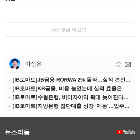
0/0
댓글 더보기
이성은
[IB토마토]JB금융 RORWA 2% 돌파…실적 견인은 은행 아닌 캐피탈
[IB토마토]KB금융, 비용 늘었는데 실적 효율은 개선…증권 호황 효과
[IB토마토]수협은행, 비이자이익 확대 늦어진다…공모운용사 인가 연말로
[IB토마토]지방은행 집단대출 성장 '제동'…입주절벽에 반사이익도 희박
뉴스리듬