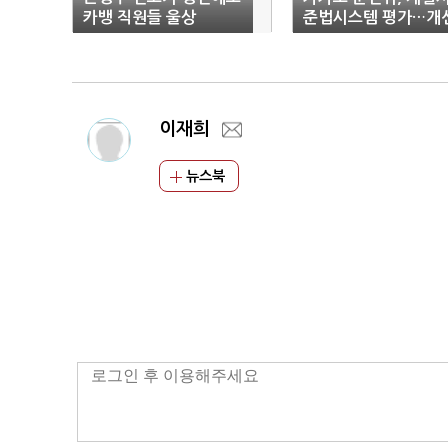
카뱅 직원들 울상
준법시스템 평가…개
안 제시
이재희
뉴스북