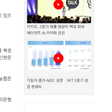
고 있으
카카오, 2분기 매출·영업익 역대 최대…
에이전트 AI 수익화 관건
를 책정
 신한은
H농협은
가입자 증가·AIDC 성장…SKT 2분기 성
장 본궤도
우리은행