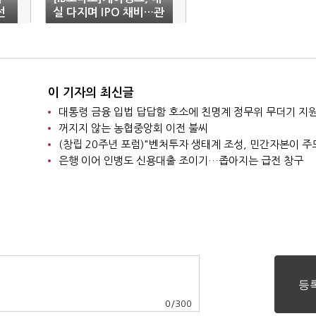
선
실 다지며 IPO 채비…관
건은 자본과 수익성
이 기자의 최신글
대통령 금융 입법 답답함 호소에 친명계 정무위 무더기 지
꺼지지 않는 농협중앙회 이전 불씨
(창립 20주년 포럼)"벤처투자 생태계 조성, 민간자본이 주
은행 이어 인뱅도 신용대출 조이기…좁아지는 급전 창구
0
/
300