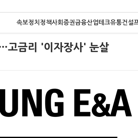
속보
정치
정책
사회
증권
금융
산업
테크
유통
건설
…고금리 '이자장사' 눈살