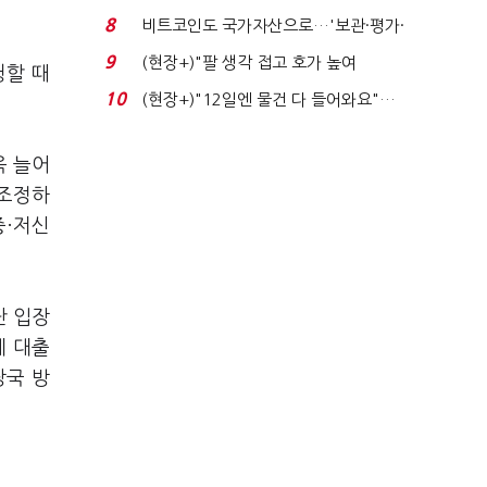
로봇·AI 등 논...
8
비트코인도 국가자산으로…'보관·평가·
처분' 기준은 ...
9
(현장+)"팔 생각 접고 호가 높여
청할 때
요"…'덜 똘똘한 한 채' 20...
10
(현장+)"12일엔 물건 다 들어와요"…
빈 매대 채우며 문 연 ...
욱 늘어
 조정하
중·저신
단 입장
게 대출
당국 방