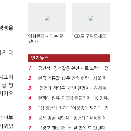
리경쟁을
영화관의 시대는 끝
"CD로 구워오세요"
났다?
용자 대
인기뉴스
1
김민석 "경선갈등 완전 제로 노력"…정
청래 "반명 공세 사...
 목표치
2
전국 기름값 12주 연속 하락…서울 휘
 중 평
발윳값 1909원...
3
'정청래 책임론' 꺼낸 친명계…친청계
 카카오
는 추가투표 때리기...
4
전쟁에 원유 공급망 흔들리자…K-정유,
에너지안보 핵심...
5
"팀 정청래 정리" "이중잣대 말라"…민
주 최고위원 계파 다...
21년부
6
공세 멈춘 김민석…정청래 "갈등은 제
가 수습"
 바뀌었
7
구광모-젠슨 황, 두 달 만에 또 만난다…