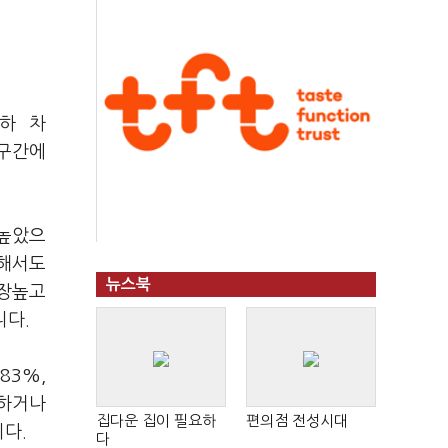
이하 차
용구간에
 높았으
대해서도
뉴스북
가장높고
니다.
83%,
슷하거나
집다운 집이 필요하
편의점 전성시대
니다.
다