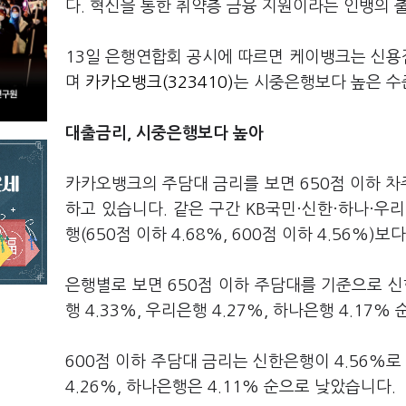
다. 혁신을 통한 취약층 금융 지원이라는 인뱅의 
13일 은행연합회 공시에 따르면 케이뱅크는 신용
며
카카오뱅크(323410)
는 시중은행보다 높은 수
대출금리, 시중은행보다 높아
카카오뱅크의 주담대 금리를 보면 650점 이하 차주
하고 있습니다. 같은 구간 KB국민·신한·하나·우리
행(650점 이하 4.68%, 600점 이하 4.56
은행별로 보면 650점 이하 주담대를 기준으로 신
행 4.33%, 우리은행 4.27%, 하나은행 4.17
600점 이하 주담대 금리는 신한은행이 4.56%로 
4.26%, 하나은행은 4.11% 순으로 낮았습니다.