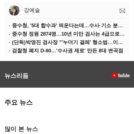
강예슬
중수청, '5대 합수과' 띄운다는데…수사·기소 분리로 협력방안 '부재'
중수청 정원 2874명…10년 미만 검사는 4급으로 임용
(단독)박영진 검사장 "'누더기 걸레' 형소법…이재명 대통령 책임져야"
검찰청 폐지 D-60…'수사권 제로' 만든 8대 변곡점
뉴스리듬
주요 뉴스
많이 본 뉴스