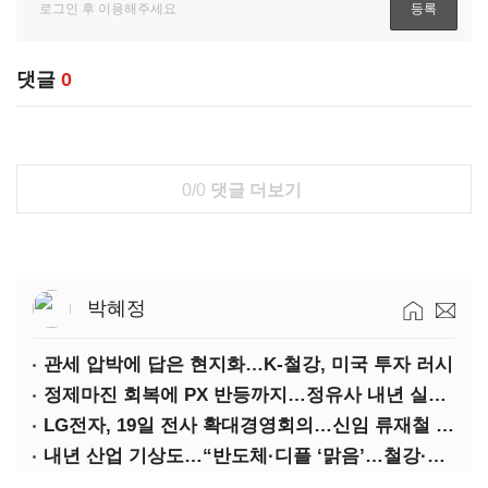
댓글
0
0/0
댓글 더보기
박혜정
관세 압박에 답은 현지화…K-철강, 미국 투자 러시
정제마진 회복에 PX 반등까지…정유사 내년 실적 기대
LG전자, 19일 전사 확대경영회의…신임 류재철 사장 주관
내년 산업 기상도…“반도체·디플 ‘맑음’…철강·석화 ‘흐림’”