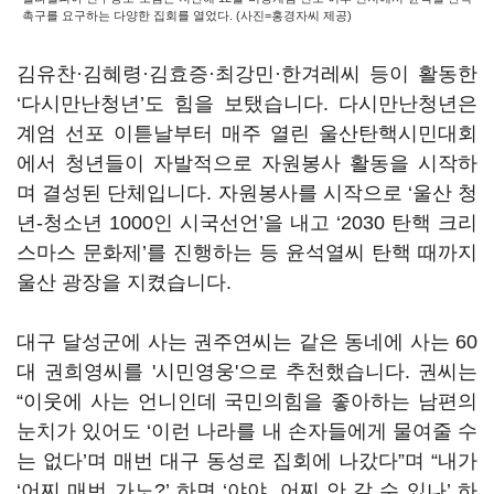
촉구를 요구하는 다양한 집회를 열었다. (사진=홍경자씨 제공)
김유찬·김혜령·김효증·최강민·한겨레씨 등이 활동한
‘다시만난청년’도 힘을 보탰습니다. 다시만난청년은
계엄 선포 이튿날부터 매주 열린 울산탄핵시민대회
에서 청년들이 자발적으로 자원봉사 활동을 시작하
며 결성된 단체입니다. 자원봉사를 시작으로 ‘울산 청
년-청소년 1000인 시국선언’을 내고 ‘2030 탄핵 크리
스마스 문화제’를 진행하는 등 윤석열씨 탄핵 때까지
울산 광장을 지켰습니다.
대구 달성군에 사는 권주연씨는 같은 동네에 사는 60
대 권희영씨를 '시민영웅'으로 추천했습니다. 권씨는
“이웃에 사는 언니인데 국민의힘을 좋아하는 남편의
눈치가 있어도 ‘이런 나라를 내 손자들에게 물여줄 수
는 없다’며 매번 대구 동성로 집회에 나갔다”며 “내가
‘어찌 매번 가노?’ 하면 ‘야야, 어찌 안 갈 수 있나’ 하