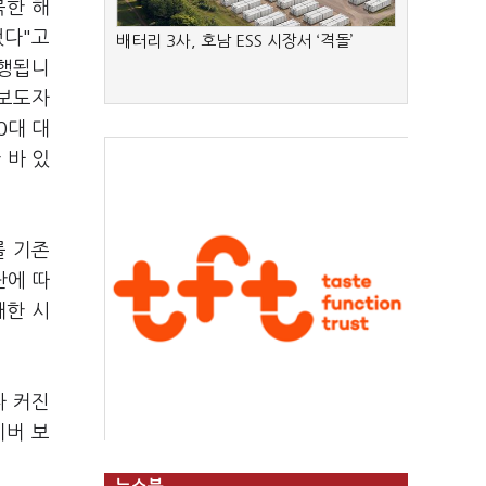
북한 해
했다"고
배터리 3사, 호남 ESS 시장서 ‘격돌’
실행됩니
 보도자
0대 대
 바 있
를 기존
단에 따
대한 시
다 커진
이버 보