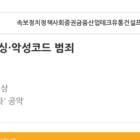
속보
정치
정책
사회
증권
금융
산업
테크
유통
건설
싱·악성코드 범죄
격상
화' 공약