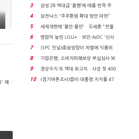
'초접전'…대통령 ...
3
삼성 Z8 역대급 ‘흥행’에 애플 반격 주
목…9월 ‘폴...
4
삼전닉스 “주주환원 확대 방안 마련”…
전
로이터에 성명...
5
세제개편에 ‘불안·불만’…오세훈 "전월
세 구하기 더 ...
6
영업익 늘린 LGU+…보안·AIDC '신사
업 드라이브'...
7
(SPC 민낯)④솜방망이 처벌에 식품위
생법 위반 반복...
8
기업은행, 소비자피해보상 부실심사·보
이스피싱 공시 ...
9
경상수지 또 역대 최고치…사상 첫 400
억달러에 '3% 성...
10
(정기여론조사)⑤이 대통령 지지율 47.
AI 해킹 고도화 속 화이트해커 지원 논의 확산…'버그바운티' 재조명
7%…일주일 만에 ...