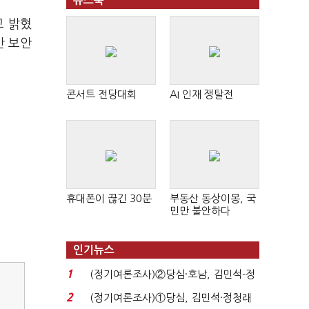
뉴스북
고 밝혔
반 보안
콘서트 전당대회
AI 인재 쟁탈전
휴대폰이 끊긴 30분
부동산 동상이몽, 국
민만 불안하다
인기뉴스
1
(정기여론조사)②당심·호남, 김민석-정
청래 '초접전'...
2
(정기여론조사)①당심, 김민석·정청래