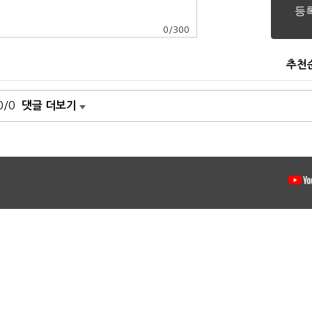
0
/
300
추천
0/0
댓글 더보기