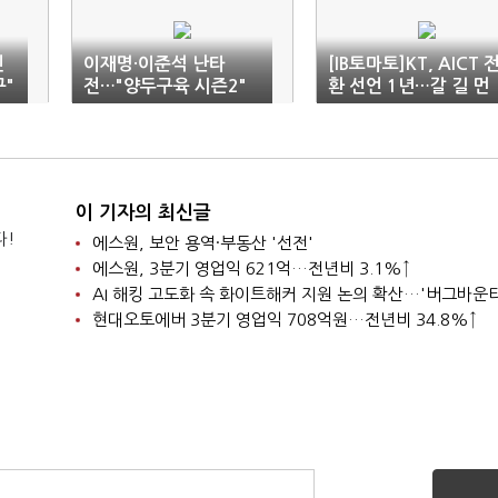
신
이재명·이준석 난타
[IB토마토]KT, AICT 
구"
전…"양두구육 시즌2"
환 선언 1년…갈 길 먼
"망상의 늪"
AI 수익화
이 기자의 최신글
다!
에스원, 보안 용역·부동산 '선전'
에스원, 3분기 영업익 621억…전년비 3.1%↑
현대오토에버 3분기 영업익 708억원…전년비 34.8%↑