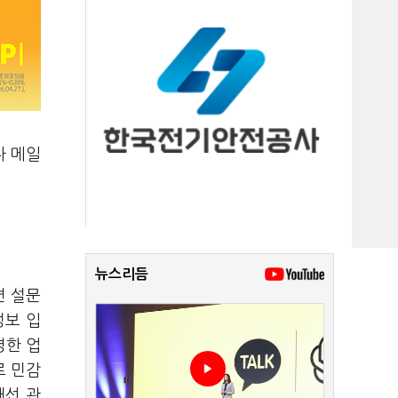
나 메일
뉴스리듬
련 설문
정보 입
명한 업
로 민감
대선 관