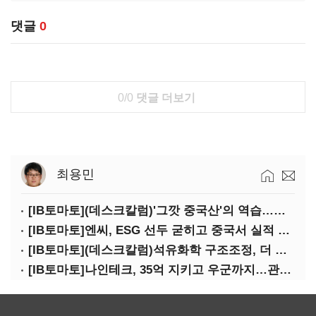
댓글
0
0/0
댓글 더보기
최용민
[IB토마토](데스크칼럼)'그깟 중국산'의 역습…전기차 시장도 내줄 셈인가
[IB토마토]엔씨, ESG 선두 굳히고 중국서 실적 반등 시동
[IB토마토](데스크칼럼)석유화학 구조조정, 더 미루면 공멸이다
[IB토마토]나인테크, 35억 지키고 우군까지…관계사 활용 '1석2조'