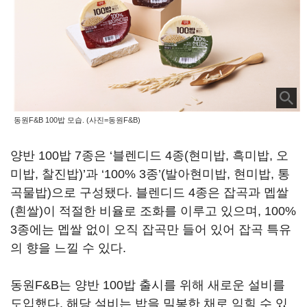
동원F&B 100밥 모습. (사진=동원F&B)
양반 100밥 7종은 ‘블렌디드 4종(현미밥, 흑미밥, 오
미밥, 찰진밥)’과 ‘100% 3종’(발아현미밥, 현미밥, 통
곡물밥)으로 구성됐다. 블렌디드 4종은 잡곡과 멥쌀
(흰쌀)이 적절한 비율로 조화를 이루고 있으며, 100%
3종에는 멥쌀 없이 오직 잡곡만 들어 있어 잡곡 특유
의 향을 느낄 수 있다.
동원F&B는 양반 100밥 출시를 위해 새로운 설비를
도입했다. 해당 설비는 밥을 밀봉한 채로 익힐 수 있